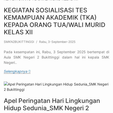
KEGIATAN SOSIALISASI TES
KEMAMPUAN AKADEMIK (TKA)
KEPADA ORANG TUA/WALI MURID
KELAS XII
SMKN2BUKITTINGGI
/
Rabu, 3-September-2025
Pada kesempatan ini, Rabu, 3 September 2025 bertempat di
Aula SMK Negeri 2 Bukittinggi dalam hal ini kepala SMK
Negeri..
Selengkapnya
Apel Peringatan Hari Lingkungan
Hidup Sedunia_SMK Negeri 2