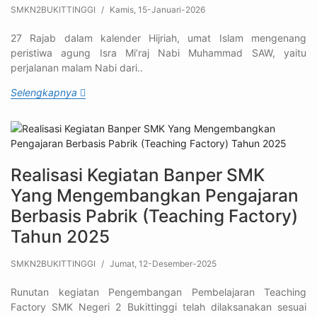
SMKN2BUKITTINGGI
/
Kamis, 15-Januari-2026
27 Rajab dalam kalender Hijriah, umat Islam mengenang
peristiwa agung Isra Mi’raj Nabi Muhammad SAW, yaitu
perjalanan malam Nabi dari..
Selengkapnya
Realisasi Kegiatan Banper SMK
Yang Mengembangkan Pengajaran
Berbasis Pabrik (Teaching Factory)
Tahun 2025
SMKN2BUKITTINGGI
/
Jumat, 12-Desember-2025
Runutan kegiatan Pengembangan Pembelajaran Teaching
Factory SMK Negeri 2 Bukittinggi telah dilaksanakan sesuai