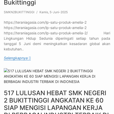
Bukittinggi
SMKN2BUKITTINGGI
/
Kamis, 5-Juni-2025
https://teraniagasia.com/lp-satu-produk-amelia-2
https://teraniagasia.com/lp-satu-produk-amelia-2
https://teraniagasia.com/lp-satu-produk-amelia-2/ Hari
Lingkungan Hidup Sedunia diperingati setiap tahun pada
tanggal 5 Juni demi meningkatkan kesadaran global akan
kebutuhan..
Selengkapnya
517 LULUSAN HEBAT SMK NEGERI
2 BUKITTINGGI ANGKATAN KE 60
SIAP MENGISI LAPANGAN KERJA