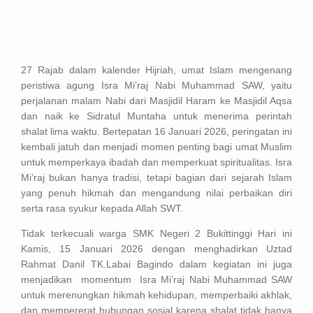
27 Rajab dalam kalender Hijriah, umat Islam mengenang
peristiwa agung Isra Mi’raj Nabi Muhammad SAW, yaitu
perjalanan malam Nabi dari Masjidil Haram ke Masjidil Aqsa
dan naik ke Sidratul Muntaha untuk menerima perintah
shalat lima waktu. Bertepatan 16 Januari 2026, peringatan ini
kembali jatuh dan menjadi momen penting bagi umat Muslim
untuk memperkaya ibadah dan memperkuat spiritualitas. Isra
Mi’raj bukan hanya tradisi, tetapi bagian dari sejarah Islam
yang penuh hikmah dan mengandung nilai perbaikan diri
serta rasa syukur kepada Allah SWT.
Tidak terkecuali warga SMK Negeri 2 Bukittinggi Hari ini
Kamis, 15 Januari 2026 dengan menghadirkan Uztad
Rahmat Danil TK.Labai Bagindo dalam kegiatan ini juga
menjadikan momentum Isra Mi’raj Nabi Muhammad SAW
untuk merenungkan hikmah kehidupan, memperbaiki akhlak,
dan mempererat hubungan sosial karena shalat tidak hanya