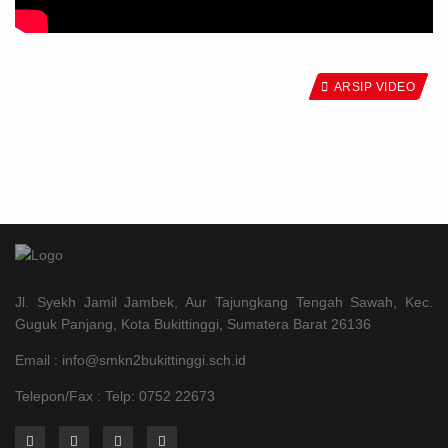
ARSIP VIDEO
Jl. Syekh Jamil Jambek, Aur Tajungkang Tengah Sawah, Kec.
Guguk Panjang, Kota Bukittinggi, Sumatera Barat 26136
Email : info@smkn2bukittinggi.sch.id
Telepon/Fax : Telp: 0752 22673