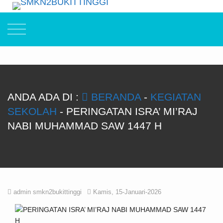
ANDA ADA DI :
BERANDA
-
KEGIATAN
SEKOLAH
-
PERINGATAN ISRA’ MI’RAJ
NABI MUHAMMAD SAW 1447 H
admin smkn2bukittinggi
Kamis, 15-Januari-2026