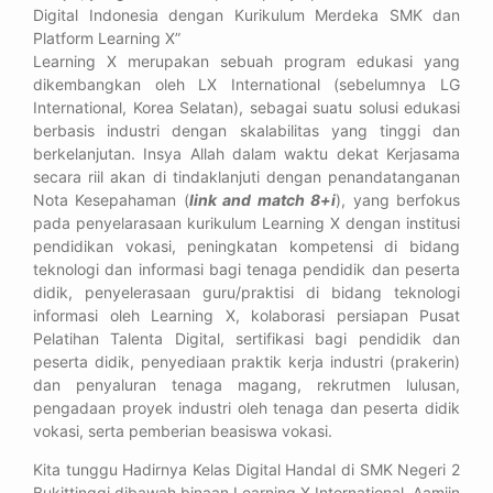
Digital Indonesia dengan Kurikulum Merdeka SMK dan
Platform Learning X”
Learning X merupakan sebuah program edukasi yang
dikembangkan oleh LX International (sebelumnya LG
International, Korea Selatan), sebagai suatu solusi edukasi
berbasis industri dengan skalabilitas yang tinggi dan
berkelanjutan. Insya Allah dalam waktu dekat Kerjasama
secara riil akan di tindaklanjuti dengan penandatanganan
Nota Kesepahaman (
link and match 8+i
), yang berfokus
pada penyelarasaan kurikulum Learning X dengan institusi
pendidikan vokasi, peningkatan kompetensi di bidang
teknologi dan informasi bagi tenaga pendidik dan peserta
didik, penyelerasaan guru/praktisi di bidang teknologi
informasi oleh Learning X, kolaborasi persiapan Pusat
Pelatihan Talenta Digital, sertifikasi bagi pendidik dan
peserta didik, penyediaan praktik kerja industri (prakerin)
dan penyaluran tenaga magang, rekrutmen lulusan,
pengadaan proyek industri oleh tenaga dan peserta didik
vokasi, serta pemberian beasiswa vokasi.
Kita tunggu Hadirnya Kelas Digital Handal di SMK Negeri 2
Bukittinggi dibawah binaan Learning X International. Aamiin